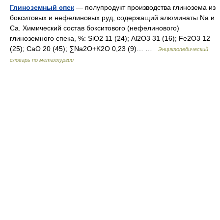
Глиноземный спек
— полупродукт производства глинозема из
бокситовых и нефелиновых руд, содержащий алюминаты Na и
Са. Химический состав бокситового (нефелинового)
глиноземного спека, %: SiO2 11 (24); Аl2О3 31 (16); Fe2O3 12
(25); СаО 20 (45); ∑Na2O+K2O 0,23 (9)… …
Энциклопедический
словарь по металлургии