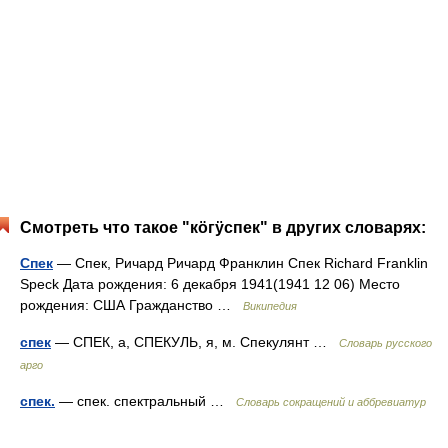
Смотреть что такое "кӧгӱспек" в других словарях:
Спек
— Спек, Ричард Ричард Франклин Спек Richard Franklin
Speck Дата рождения: 6 декабря 1941(1941 12 06) Место
рождения: США Гражданство …
Википедия
спек
— СПЕК, а, СПЕКУЛЬ, я, м. Спекулянт …
Словарь русского
арго
спек.
— спек. спектральный …
Словарь сокращений и аббревиатур