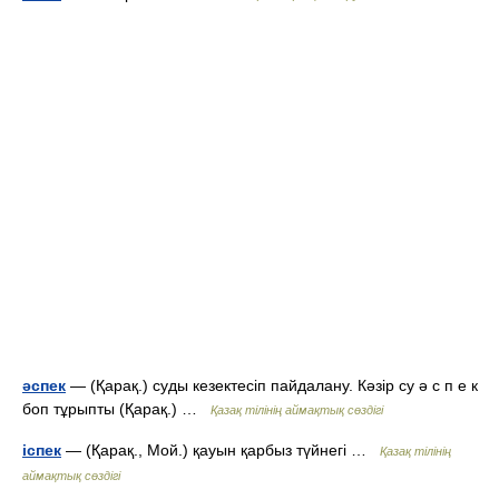
әспек
— (Қарақ.) суды кезектесіп пайдалану. Кәзір су ә с п е к
боп тұрыпты (Қарақ.) …
Қазақ тілінің аймақтық сөздігі
іспек
— (Қарақ., Мой.) қауын қарбыз түйнегі …
Қазақ тілінің
аймақтық сөздігі