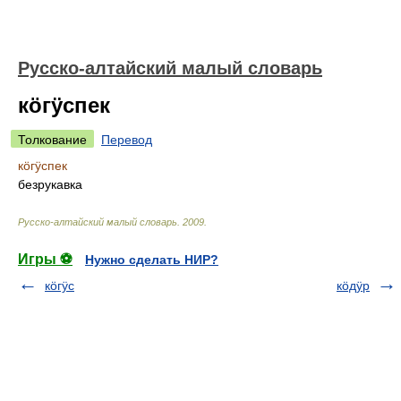
Русско-алтайский малый словарь
кӧгӱспек
Толкование
Перевод
кӧгӱспек
безрукавка
Русско-алтайский малый словарь
.
2009
.
Игры ⚽
Нужно сделать НИР?
кӧгӱс
кӧдӱр