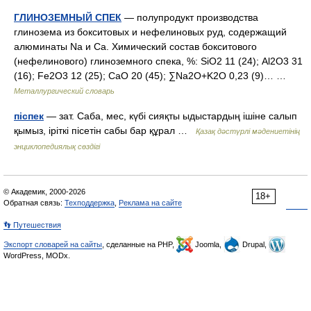
ГЛИНОЗЕМНЫЙ СПЕК
— полупродукт производства
глинозема из бокситовых и нефелиновых руд, содержащий
алюминаты Na и Са. Химический состав бокситового
(нефелинового) глиноземного спека, %: SiO2 11 (24); Аl2О3 31
(16); Fe2O3 12 (25); СаО 20 (45); ∑Na2O+K2O 0,23 (9)… …
Металлургический словарь
піспек
— зат. Саба, мес, күбі сияқты ыдыстардың ішіне салып
қымыз, іріткі пісетін сабы бар құрал …
Қазақ дәстүрлі мәдениетінің
энциклопедиялық сөздігі
© Академик, 2000-2026
18+
Обратная связь:
Техподдержка
,
Реклама на сайте
👣 Путешествия
Экспорт словарей на сайты
, сделанные на PHP,
Joomla,
Drupal,
WordPress, MODx.